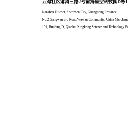
五湾社区港湾三路2号前海星空科技园D栋1
Nanshan District, Shenzhen City, Guangdong Province
No.2 Gangwan 3rd Road,Wuwan Community, China Merchants
101, Building D, Qianhai Xingkong Science and Technology P